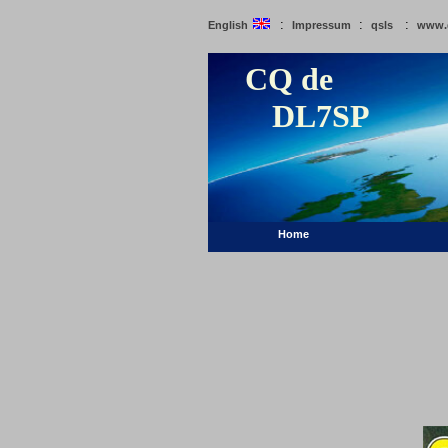
:
:
:
English
Impressum
qsls
www.
CQ de
DL7SP
Home