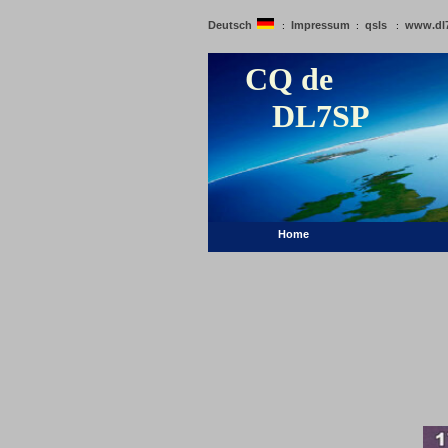
Deutsch
Impressum
qsls
www.dl
:
:
:
CQ de
DL7SP
Home