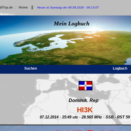
:
||
dl7sp.de
Home
Heute ist Samstag der 08.08.2026 - 06:13:07
Mein Logbuch
Suchen
Logbuch
Dominik. Rep
HI3K
07.12.2014 · 15:49 utc · 28.565 MHz · SSB · RST 59