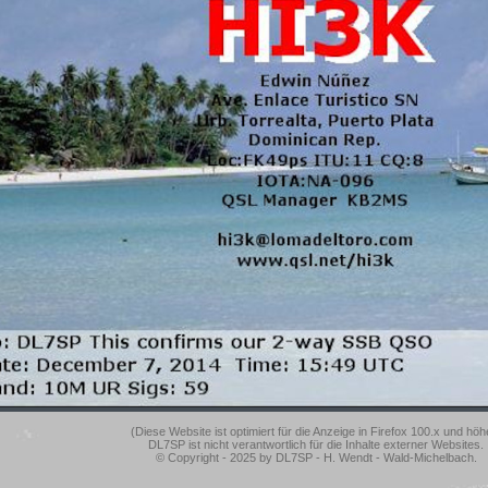
(Diese Website ist optimiert für die Anzeige in Firefox 100.x und höh
DL7SP ist nicht verantwortlich für die Inhalte externer Websites.
© Copyright - 2025 by DL7SP - H. Wendt - Wald-Michelbach.