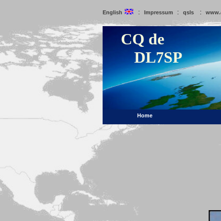
:
:
:
English
Impressum
qsls
www.
CQ de
DL7SP
Home