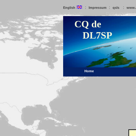
:
:
:
English
Impressum
qsls
www.
CQ de
DL7SP
Home