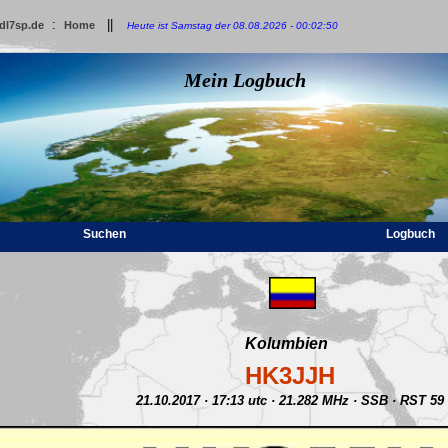
:
||
dl7sp.de
Home
Heute ist Samstag der 08.08.2026 - 00:02:50
Mein Logbuch
Suchen
Logbuch
Kolumbien
HK3JJH
21.10.2017 · 17:13 utc · 21.282 MHz · SSB · RST 59