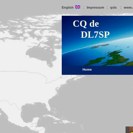
:
:
:
English
Impressum
qsls
www.
CQ de
DL7SP
Home