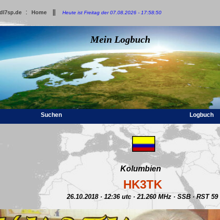
:
||
dl7sp.de
Home
Heute ist Freitag der 07.08.2026 - 17:58:50
Mein Logbuch
Suchen
Logbuch
Kolumbien
HK3TK
26.10.2018 · 12:36 utc · 21.260 MHz · SSB · RST 59