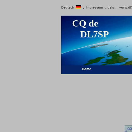
Deutsch
Impressum
qsls
www.dl
:
:
:
CQ de
DL7SP
Home