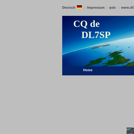
Deutsch
Impressum
qsls
www.dl
:
:
:
CQ de
DL7SP
Home