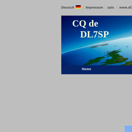
Deutsch
Impressum
qsls
www.dl
:
:
:
CQ de
DL7SP
Home