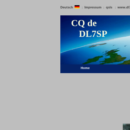
Deutsch
Impressum
qsls
www.dl
:
:
:
CQ de
DL7SP
Home