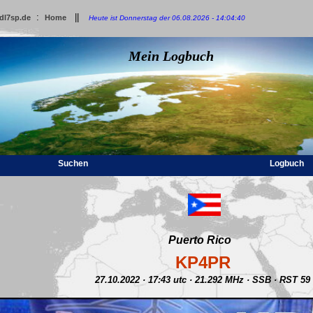
:
||
dl7sp.de
Home
Heute ist Donnerstag der 06.08.2026 - 14:04:40
Mein Logbuch
Suchen
Logbuch
Puerto Rico
KP4PR
27.10.2022 · 17:43 utc · 21.292 MHz · SSB · RST 59