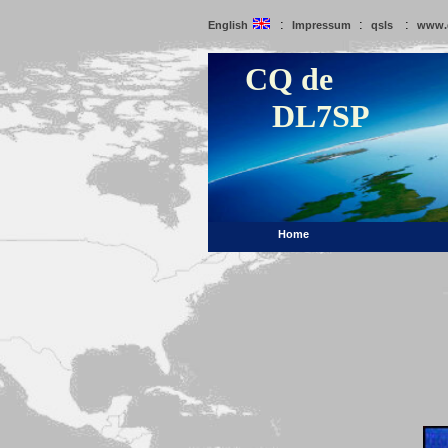
:
:
:
English
Impressum
qsls
www.
CQ de
DL7SP
Home