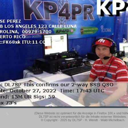
(Diese Website ist optimiert für die Anzeige in Firefox 100.x und höh
DL7SP ist nicht verantwortlich für die Inhalte externer Websites.
© Copyright - 2025 by DL7SP - H. Wendt - Wald-Michelbach.