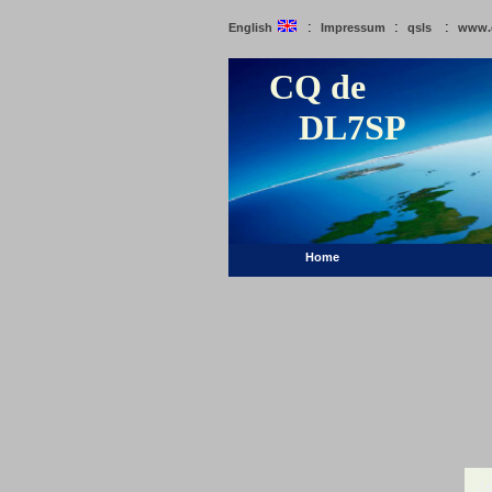
:
:
:
English
Impressum
qsls
www.
CQ de
DL7SP
Home