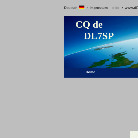
Deutsch
Impressum
qsls
www.dl
:
:
:
CQ de
DL7SP
Home