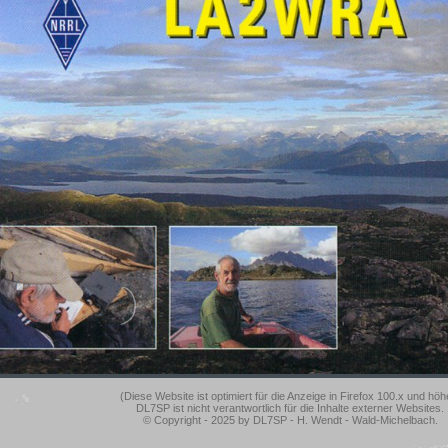
(Diese Website ist optimiert für die Anzeige in Firefox 100.x und höh
DL7SP ist nicht verantwortlich für die Inhalte externer Websites.
© Copyright - 2025 by DL7SP - H. Wendt - Wald-Michelbach.