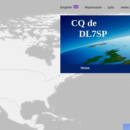
:
:
:
English
Impressum
qsls
www.
CQ de
DL7SP
Home