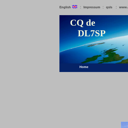
:
:
:
English
Impressum
qsls
www.
CQ de
DL7SP
Home