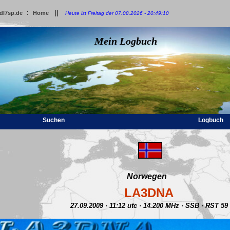
:
||
dl7sp.de
Home
Heute ist Freitag der 07.08.2026 - 20:49:10
Mein Logbuch
Suchen
Logbuch
Norwegen
LA3DNA
27.09.2009 · 11:12 utc · 14.200 MHz · SSB · RST 59