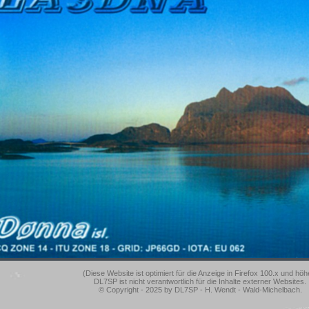
(Diese Website ist optimiert für die Anzeige in Firefox 100.x und höh
DL7SP ist nicht verantwortlich für die Inhalte externer Websites.
© Copyright - 2025 by DL7SP - H. Wendt - Wald-Michelbach.