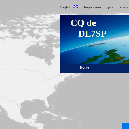
:
:
:
English
Impressum
qsls
www.
CQ de
DL7SP
Home