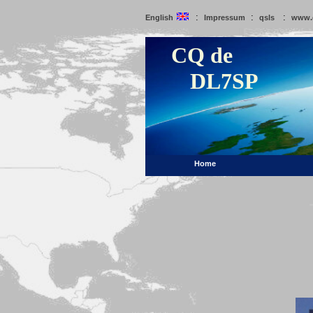
:
:
:
English
Impressum
qsls
www.
CQ de
DL7SP
Home