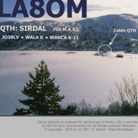
(Diese Website ist optimiert für die Anzeige in Firefox 100.x und höh
DL7SP ist nicht verantwortlich für die Inhalte externer Websites.
© Copyright - 2025 by DL7SP - H. Wendt - Wald-Michelbach.