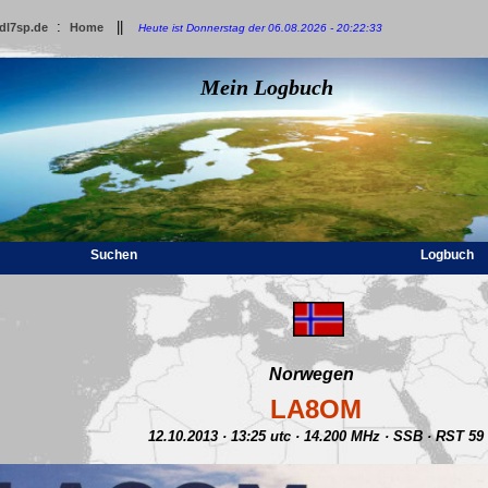
:
||
dl7sp.de
Home
Heute ist Donnerstag der 06.08.2026 - 20:22:33
Mein Logbuch
Suchen
Logbuch
Norwegen
LA8OM
12.10.2013 · 13:25 utc · 14.200 MHz · SSB · RST 59