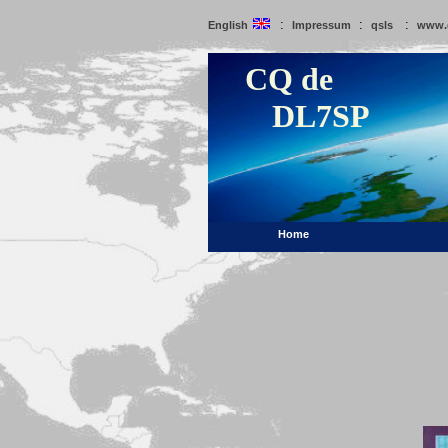
:
:
:
English
Impressum
qsls
www.
CQ de
DL7SP
Home