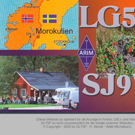
(Diese Website ist optimiert für die Anzeige in Firefox 100.x und höh
DL7SP ist nicht verantwortlich für die Inhalte externer Websites.
© Copyright - 2025 by DL7SP - H. Wendt - Wald-Michelbach.