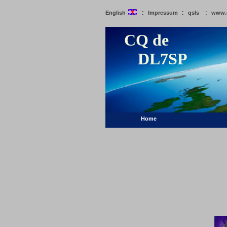
:
:
:
English
Impressum
qsls
www.
CQ de
DL7SP
Home