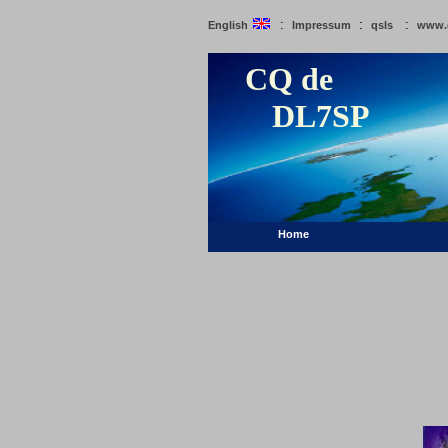
:
:
:
English
Impressum
qsls
www.
CQ de
DL7SP
Home