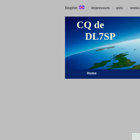
:
:
:
English
Impressum
qsls
www.
CQ de
DL7SP
Home