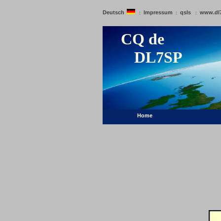
Deutsch
Impressum
qsls
www.dl
:
:
:
CQ de
DL7SP
Home