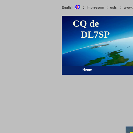
:
:
:
English
Impressum
qsls
www.
CQ de
DL7SP
Home