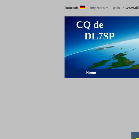
Deutsch
Impressum
qsls
www.dl
:
:
:
CQ de
DL7SP
Home