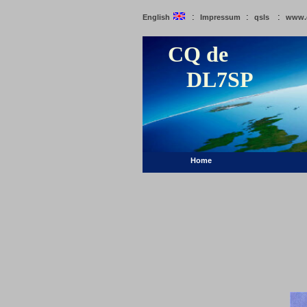
:
:
:
English
Impressum
qsls
www.
CQ de
DL7SP
Home