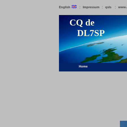
:
:
:
English
Impressum
qsls
www.
CQ de
DL7SP
Home