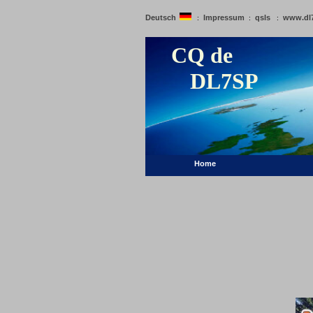
Deutsch
Impressum
qsls
www.dl
:
:
:
CQ de
DL7SP
Home