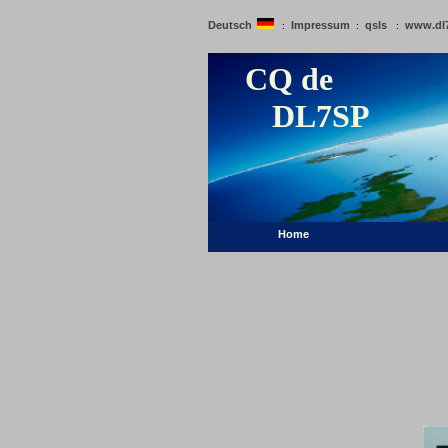
Deutsch
Impressum
qsls
www.dl
:
:
:
CQ de
DL7SP
Home