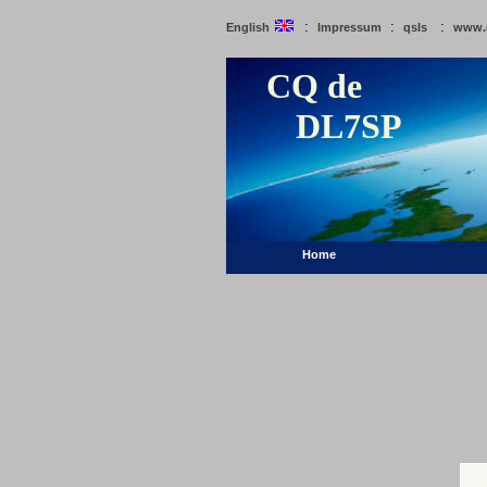
:
:
:
English
Impressum
qsls
www.
CQ de
DL7SP
Home