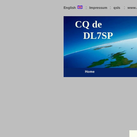
:
:
:
English
Impressum
qsls
www.
CQ de
DL7SP
Home