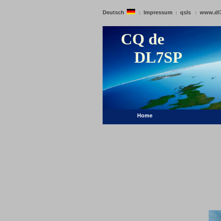
Deutsch
Impressum
qsls
www.dl
:
:
:
CQ de
DL7SP
Home