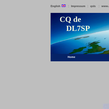
:
:
:
English
Impressum
qsls
www.
CQ de
DL7SP
Home