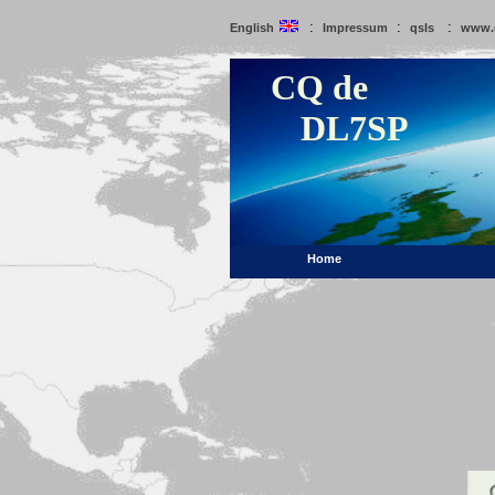
:
:
:
English
Impressum
qsls
www.
CQ de
DL7SP
Home