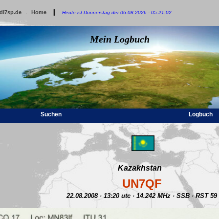
:
||
dl7sp.de
Home
Heute ist Donnerstag der 06.08.2026 - 05:21:02
Mein Logbuch
Suchen
Logbuch
Kazakhstan
UN7QF
22.08.2008 · 13:20 utc · 14.242 MHz · SSB · RST 59