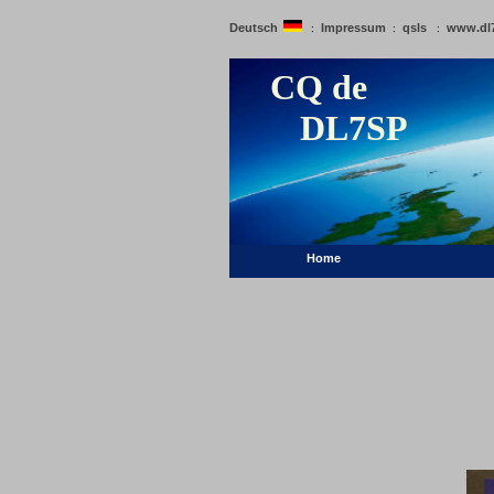
Deutsch
Impressum
qsls
www.dl
:
:
:
CQ de
DL7SP
Home