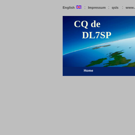
:
:
:
English
Impressum
qsls
www.
CQ de
DL7SP
Home