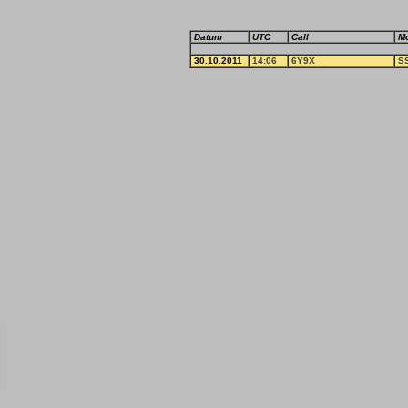
Datum
UTC
Call
M
30.10.2011
14:06
6Y9X
S