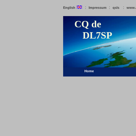
:
:
:
English
Impressum
qsls
www.
CQ de
DL7SP
Home