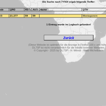
Die Suche nach 7Y5OI ergab folgende Treffer:
ode
QRG
RSTs
RSTr
Name
QTH
SB
21.277
59
59
Mostaganem
1 Eintrag wurde im Logbuch gefunden!
(Diese Website ist optimiert für die Anzeige in Firefox 100.x und höh
DL7SP ist nicht verantwortlich für die Inhalte externer Websites.
© Copyright - 2025 by DL7SP - H. Wendt - Wald-Michelbach.