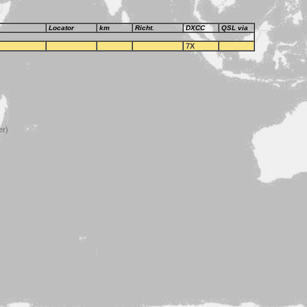
Locator
km
Richt.
DXCC
QSL via
7X
er)