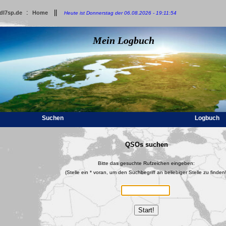
:
||
dl7sp.de
Home
Heute ist Donnerstag der 06.08.2026 - 19:11:54
Mein Logbuch
Suchen
Logbuch
QSOs suchen
Bitte das gesuchte Rufzeichen eingeben:
(Stelle ein * voran, um den Suchbegriff an beliebiger Stelle zu finden!
Start!