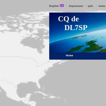
:
:
:
English
Impressum
qsls
www.
CQ de
DL7SP
Home