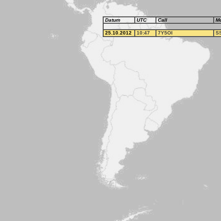
Datum
UTC
Call
M
25.10.2012
10:47
7Y5OI
S