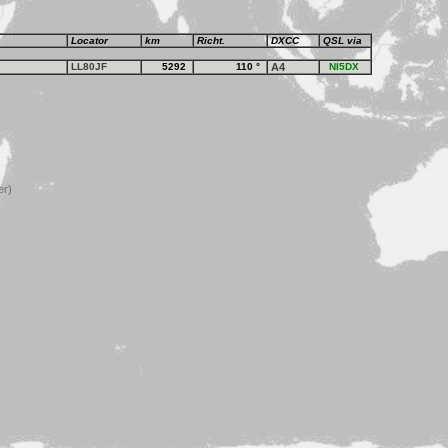
Locator
km
Richt.
DXCC
QSL via
LL80JF
5292
110
°
A4
NI5DX
er)