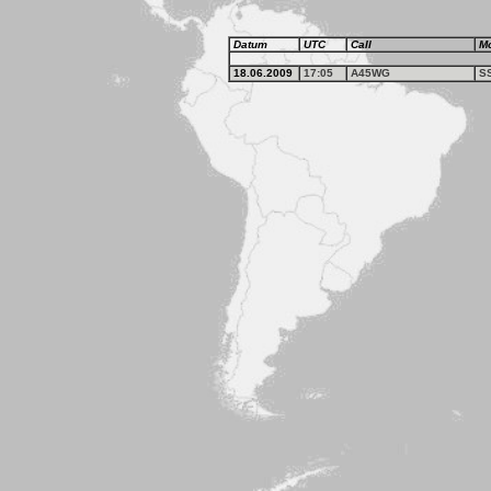
Datum
UTC
Call
M
18.06.2009
17:05
A45WG
S