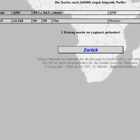
Die Suche nach A45WG ergab folgende Treffer:
ode
QRG
RSTs
RSTr
Name
QTH
SB
14.236
59
59
Tim
Muskat
1 Eintrag wurde im Logbuch gefunden!
(Diese Website ist optimiert für die Anzeige in Firefox 100.x und höh
DL7SP ist nicht verantwortlich für die Inhalte externer Websites.
© Copyright - 2025 by DL7SP - H. Wendt - Wald-Michelbach.