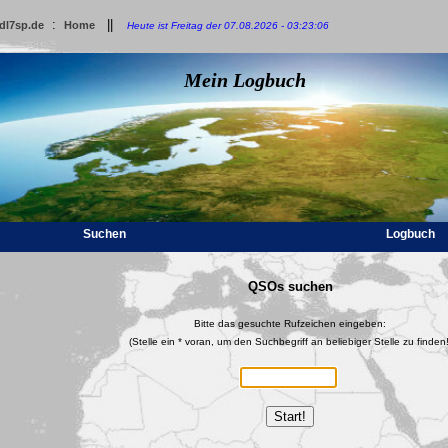
:
||
dl7sp.de
Home
Heute ist Freitag der 07.08.2026 - 03:23:06
Mein Logbuch
Suchen
Logbuch
QSOs suchen
Bitte das gesuchte Rufzeichen eingeben:
(Stelle ein * voran, um den Suchbegriff an beliebiger Stelle zu finden!
Start!