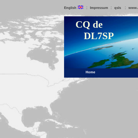
:
:
:
English
Impressum
qsls
www.
CQ de
DL7SP
Home