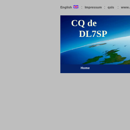
:
:
:
English
Impressum
qsls
www.
CQ de
DL7SP
Home