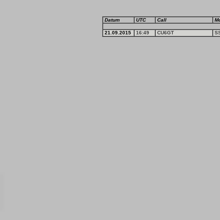
Datum
UTC
Call
M
21.09.2015
16:49
CU6GT
S