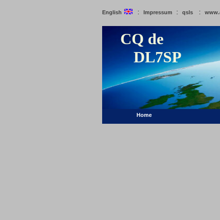
:
:
:
English
Impressum
qsls
www.
CQ de
DL7SP
Home