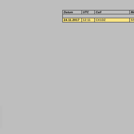
Datum
UTC
Call
M
24.11.2017
12:11
CX1DZ
S