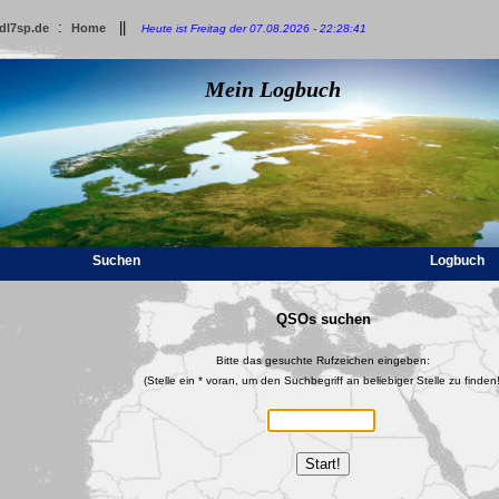
:
||
dl7sp.de
Home
Heute ist Freitag der 07.08.2026 - 22:28:41
Mein Logbuch
Suchen
Logbuch
QSOs suchen
Bitte das gesuchte Rufzeichen eingeben:
(Stelle ein * voran, um den Suchbegriff an beliebiger Stelle zu finden!
Start!