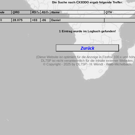
Die Suche nach CX3DDO ergab folgende Treffer:
ode
QRG
RSTs
RSTr
Name
QTH
T8
28.075
+03
-06
Daniel
1 Eintrag wurde im Logbuch gefunden!
(Diese Website ist optimiert für die Anzeige in Firefox 100.x und höh
DL7SP ist nicht verantwortlich für die Inhalte externer Websites.
© Copyright - 2025 by DL7SP - H. Wendt - Wald-Michelbach.