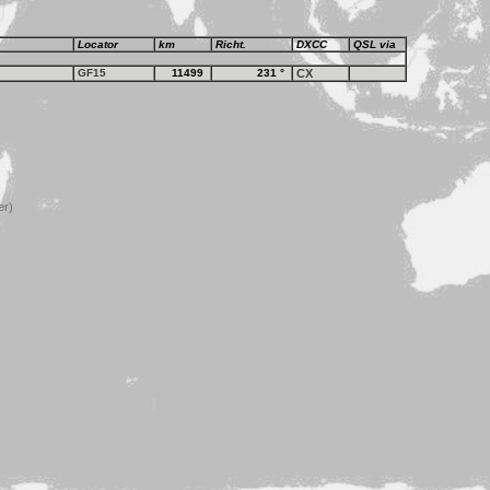
Locator
km
Richt.
DXCC
QSL via
GF15
11499
231
°
CX
er)