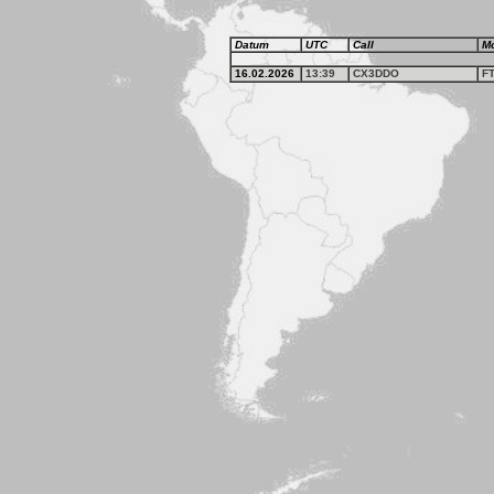
Datum
UTC
Call
M
16.02.2026
13:39
CX3DDO
F