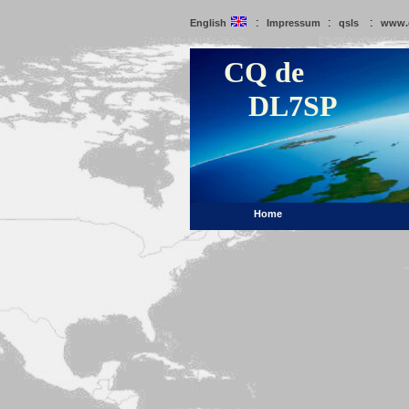
:
:
:
English
Impressum
qsls
www.
CQ de
DL7SP
Home