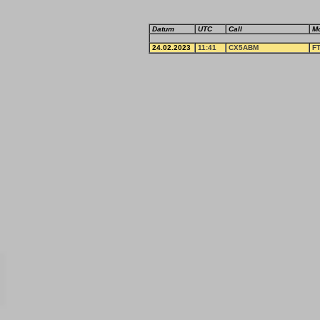
Datum
UTC
Call
M
24.02.2023
11:41
CX5ABM
F