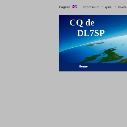
:
:
:
English
Impressum
qsls
www.
CQ de
DL7SP
Home