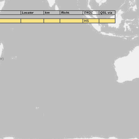
Locator
km
Richt.
DXCC
QSL via
HS
er)