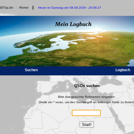
:
||
dl7sp.de
Home
Heute ist Samstag der 08.08.2026 - 20:06:27
Mein Logbuch
Suchen
Logbuch
QSOs suchen
Bitte das gesuchte Rufzeichen eingeben:
(Stelle ein * voran, um den Suchbegriff an beliebiger Stelle zu finden!
Start!