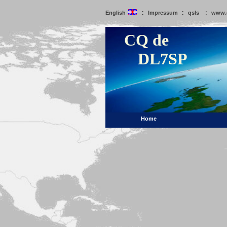
:
:
:
English
Impressum
qsls
www.
CQ de
DL7SP
Home