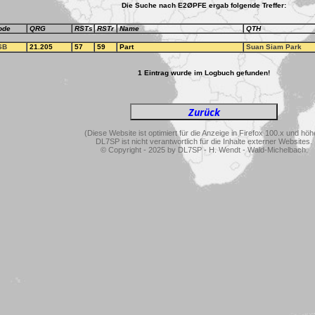
Die Suche nach E2ØPFE ergab folgende Treffer:
ode
QRG
RSTs
RSTr
Name
QTH
SB
21.205
57
59
Part
Suan Siam Park
1 Eintrag wurde im Logbuch gefunden!
(Diese Website ist optimiert für die Anzeige in Firefox 100.x und höh
DL7SP ist nicht verantwortlich für die Inhalte externer Websites.
© Copyright - 2025 by DL7SP - H. Wendt - Wald-Michelbach.