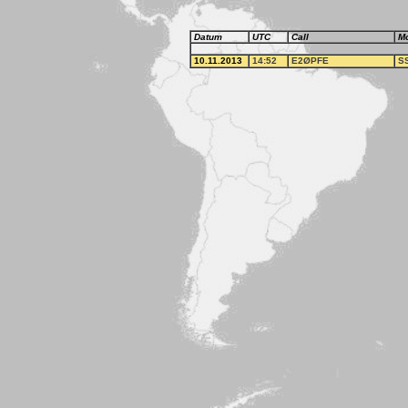
Datum
UTC
Call
M
10.11.2013
14:52
E2ØPFE
S