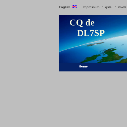
:
:
:
English
Impressum
qsls
www.
CQ de
DL7SP
Home