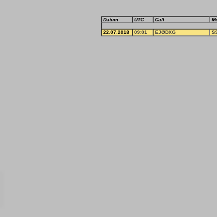
Datum
UTC
Call
M
22.07.2018
09:01
EJØDXG
S