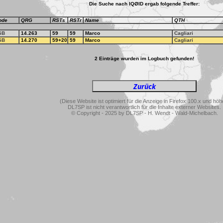
Die Suche nach IQØID ergab folgende Treffer:
ode
QRG
RSTs
RSTr
Name
QTH
SB
14.263
59
59
Marco
Cagliari
SB
14.270
59+20
59
Marco
Cagliari
2 Einträge wurden im Logbuch gefunden!
(Diese Website ist optimiert für die Anzeige in Firefox 100.x und höh
DL7SP ist nicht verantwortlich für die Inhalte externer Websites.
© Copyright - 2025 by DL7SP - H. Wendt - Wald-Michelbach.