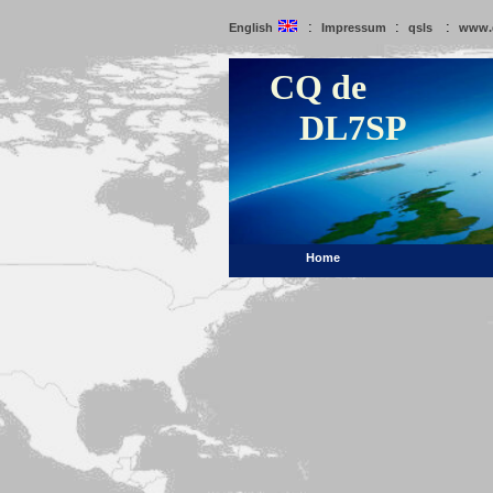
:
:
:
English
Impressum
qsls
www.
CQ de
DL7SP
Home