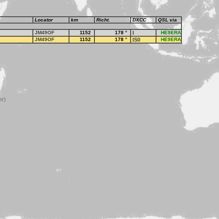
Locator
km
Richt.
DXCC
QSL via
JM49OF
1152
178
°
I
HE9ERA
JM49OF
1152
178
°
IS0
HE9ERA
er)