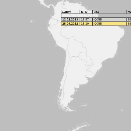
Datum
UTC
Call
M
12.02.2023
17:57
IQØID
S
28.09.2022
18:19
IQØID
S