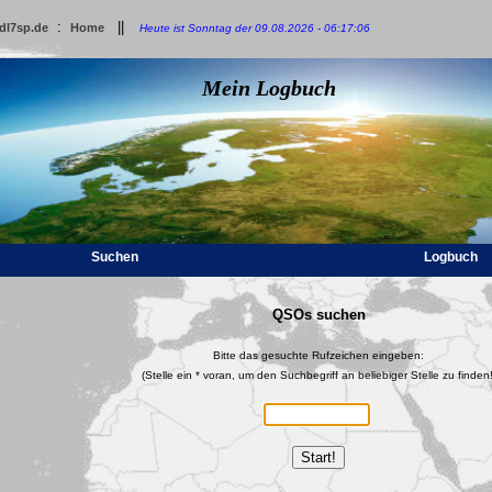
:
||
dl7sp.de
Home
Heute ist Sonntag der 09.08.2026 - 06:17:06
Mein Logbuch
Suchen
Logbuch
QSOs suchen
Bitte das gesuchte Rufzeichen eingeben:
(Stelle ein * voran, um den Suchbegriff an beliebiger Stelle zu finden!
Start!