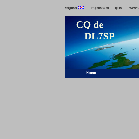
:
:
:
English
Impressum
qsls
www.
CQ de
DL7SP
Home