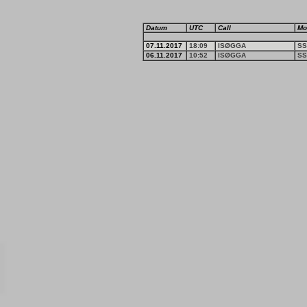
Datum
UTC
Call
Mo
07.11.2017
18:09
ISØGGA
SS
06.11.2017
10:52
ISØGGA
SS