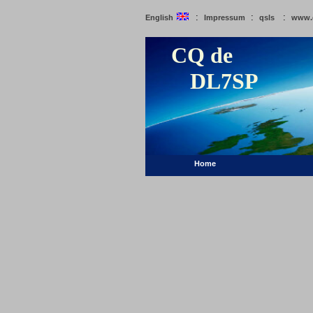
:
:
:
English
Impressum
qsls
www.
CQ de
DL7SP
Home