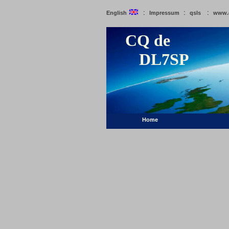
:
:
:
English
Impressum
qsls
www.
CQ de
DL7SP
Home