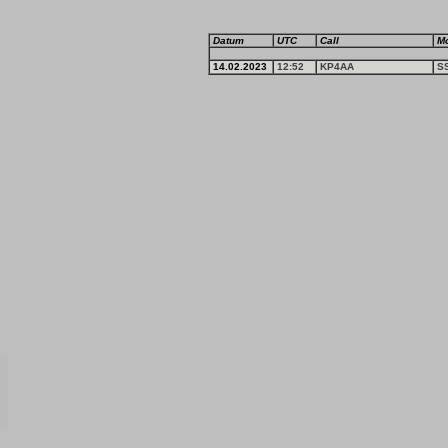
Datum
UTC
Call
M
14.02.2023
12:52
KP4AA
S