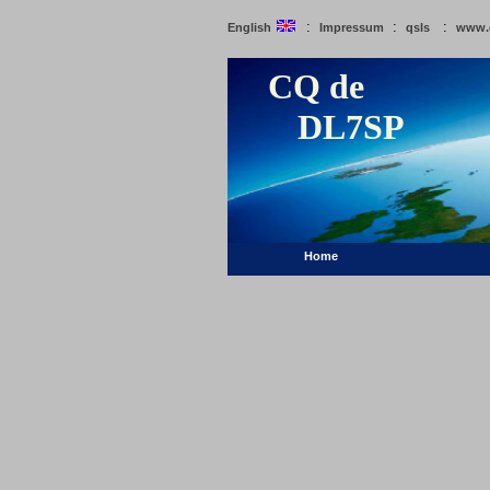
:
:
:
English
Impressum
qsls
www.
CQ de
DL7SP
Home