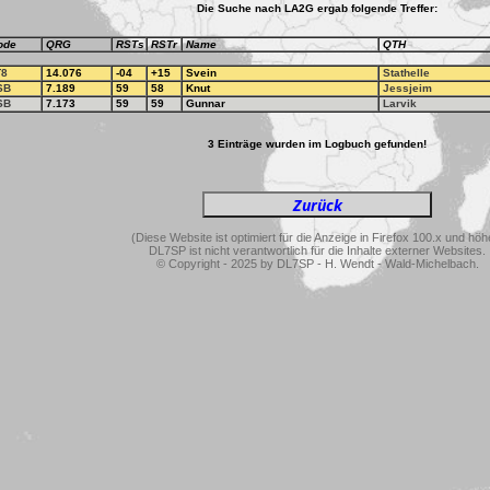
Die Suche nach LA2G ergab folgende Treffer:
ode
QRG
RSTs
RSTr
Name
QTH
T8
14.076
-04
+15
Svein
Stathelle
SB
7.189
59
58
Knut
Jessjeim
SB
7.173
59
59
Gunnar
Larvik
3 Einträge wurden im Logbuch gefunden!
(Diese Website ist optimiert für die Anzeige in Firefox 100.x und höh
DL7SP ist nicht verantwortlich für die Inhalte externer Websites.
© Copyright - 2025 by DL7SP - H. Wendt - Wald-Michelbach.