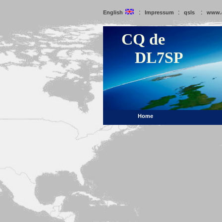
:
:
:
English
Impressum
qsls
www.
CQ de
DL7SP
Home