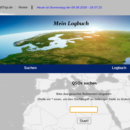
:
||
dl7sp.de
Home
Heute ist Donnerstag der 06.08.2026 - 18:37:15
Mein Logbuch
Suchen
Logbuch
QSOs suchen
Bitte das gesuchte Rufzeichen eingeben:
(Stelle ein * voran, um den Suchbegriff an beliebiger Stelle zu finden!
Start!