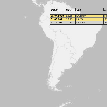
Datum
UTC
Call
M
02.04.2023
10:23
LA2GCA
F
02.03.2021
18:13
LA2G
S
27.12.2011
11:54
LA2GN
S