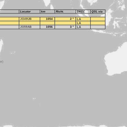
Locator
km
Richt.
DXCC
QSL via
JO49UB
1054
2
°
LA
LA
JO59AB
1056
3
°
LA
er)