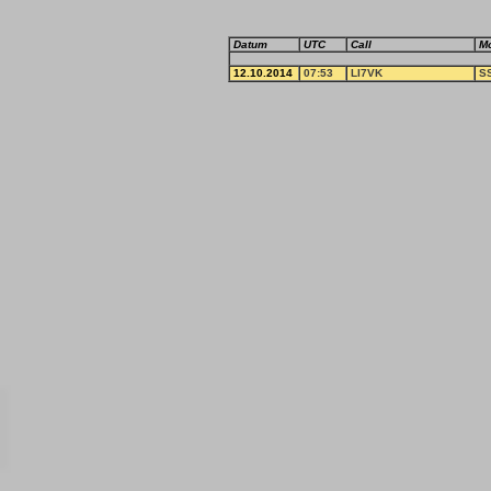
Datum
UTC
Call
M
12.10.2014
07:53
LI7VK
S