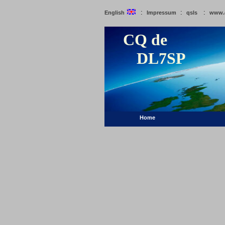
:
:
:
English
Impressum
qsls
www.
CQ de
DL7SP
Home